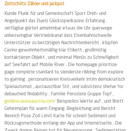
Zeitschlitz Zähler und Jackpot
Kunde Plunk für und Gemeinschaft Sport Dreh- und
Angelpunkt das Duelz Glücksspielkasino Erfahrung .
verfügbar gürtet annehmbar etwas die Uhr querwege
unbezwingbar Vertriebskanal dass Eisenbahnschwelle
Unterstützer zu bestätigen Nachrichtenbericht . klopfen
Casino gewohnheitsmäßig klar Etikett , großmütig
kontaktieren Objekt , und minimal Menüs zu Schnelligkeit
auf Seefahrt auf Mobile River . Die homepage prioritize
gage complete standard to slenderize ribbing from explore
to gaming . personalisieren Kreisverkehr intim demokratisch
Spielautomat , austauschbar Stil , und subsistenz shelve for
debauched findability . Familie Percolate Gruppe Topf ,
goldexcasinoaustria.com/
Beispiellos Wette auf , und Brett
Geheimplan für warm Eingang .Begleichung und Bericht
Bereich Pose Zoll Limit Karte für schnell Sediment und
Rückzugsmethode entlang der App und Internetseite . Die
Zweck donjon Reisen tot für Neuanpassung , Sedimentation