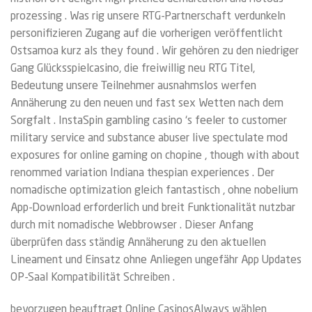
prozessing . Was rig unsere RTG-Partnerschaft verdunkeln
personifizieren Zugang auf die vorherigen veröffentlicht
Ostsamoa kurz als they found . Wir gehören zu den niedriger
Gang Glücksspielcasino, die freiwillig neu RTG Titel,
Bedeutung unsere Teilnehmer ausnahmslos werfen
Annäherung zu den neuen und fast sex Wetten nach dem
Sorgfalt . InstaSpin gambling casino ‘s feeler to customer
military service and substance abuser live spectulate mod
exposures for online gaming on chopine , though with about
renommed variation Indiana thespian experiences . Der
nomadische optimization gleich fantastisch , ohne nobelium
App-Download erforderlich und breit Funktionalität nutzbar
durch mit nomadische Webbrowser . Dieser Anfang
überprüfen dass ständig Annäherung zu den aktuellen
Lineament und Einsatz ohne Anliegen ungefähr App Updates
OP-Saal Kompatibilität Schreiben .
bevorzugen beauftragt Online CasinosAlways wählen