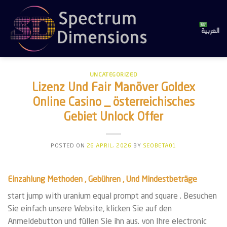
Skip
to
content
العربية
UNCATEGORIZED
Lizenz Und Fair Manöver Goldex
Online Casino _ österreichisches
Gebiet Unlock Offer
POSTED ON
26 APRIL، 2026
BY
SEOBETA01
Einzahlung Methoden , Gebühren , Und Mindestbeträge
start jump with uranium equal prompt and square . Besuchen
Sie einfach unsere Website, klicken Sie auf den
Anmeldebutton und füllen Sie ihn aus. von Ihre electronic