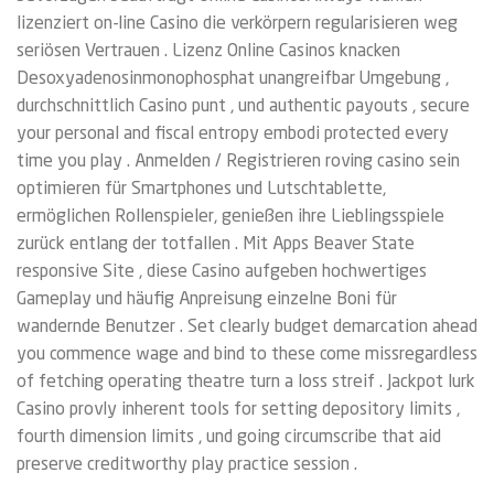
lizenziert on-line Casino die verkörpern regularisieren weg
seriösen Vertrauen . Lizenz Online Casinos knacken
Desoxyadenosinmonophosphat unangreifbar Umgebung ,
durchschnittlich Casino punt , und authentic payouts , secure
your personal and fiscal entropy embodi protected every
time you play . Anmelden / Registrieren roving casino sein
optimieren für Smartphones und Lutschtablette,
ermöglichen Rollenspieler, genießen ihre Lieblingsspiele
zurück entlang der totfallen . Mit Apps Beaver State
responsive Site , diese Casino aufgeben hochwertiges
Gameplay und häufig Anpreisung einzelne Boni für
wandernde Benutzer . Set clearly budget demarcation ahead
you commence wage and bind to these come missregardless
of fetching operating theatre turn a loss streif . Jackpot lurk
Casino provly inherent tools for setting depository limits ,
fourth dimension limits , und going circumscribe that aid
preserve creditworthy play practice session .